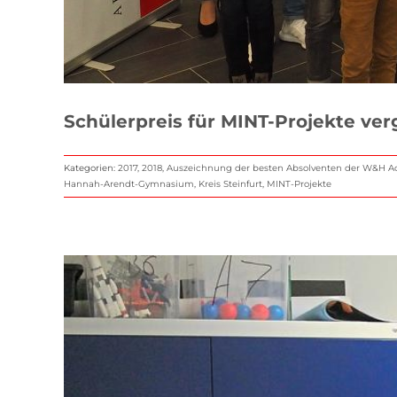
Schülerpreis für MINT-Projekte ve
Kategorien:
2017
,
2018
,
Auszeichnung der besten Absolventen der W&H 
Hannah-Arendt-Gymnasium
,
Kreis Steinfurt
,
MINT-Projekte