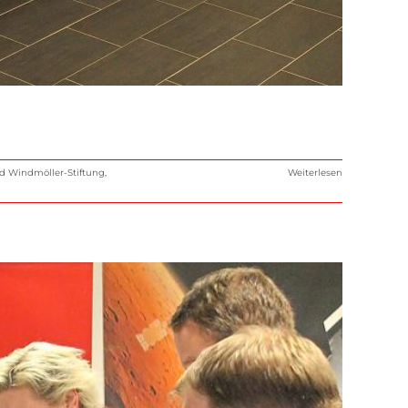
d Windmöller-Stiftung
,
Weiterlesen