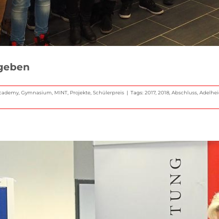
rgeben
Academy
,
Gymnasium
,
MINT
,
Projekte
,
Schülerpreis
|
Tags:
2017
,
2018
,
Abschluss
,
Adelhei