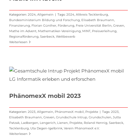
Kategorien:
2024
,
Allgemein
|
Tags:
2024
,
Altkreis Tecklenburg
,
Bundesministerium Bildung und Forschung
,
Elisabeth Braumann
,
Finanzierung
,
Florian Günther
,
Förderung
,
Freie Universität Berlin
,
Greven
,
Mathe im Advent
,
Mathematiker-Vereinigung
,
MINT
,
Preisverleihung
,
Regionalförderung
,
Saerbeck
,
Wettbewerb
Weiterlesen
PhänomexX mobil 2023
Kategorien:
2023
,
Allgemein
,
PhänomexX mobil
,
Projekte
|
Tags:
2023
,
Elisabeth Braumann
,
Greven
,
Grundschule Intrup
,
Grundschulen
,
Jutta
Patzak
,
Ladbergen
,
Lengerich
,
Lienen
,
Projekte
,
Roland Hennig
,
Saerbeck
,
Tecklenburg
,
Uta Degen-Igelbrink
,
Verein PhänomexX e.V.
Weiterlesen