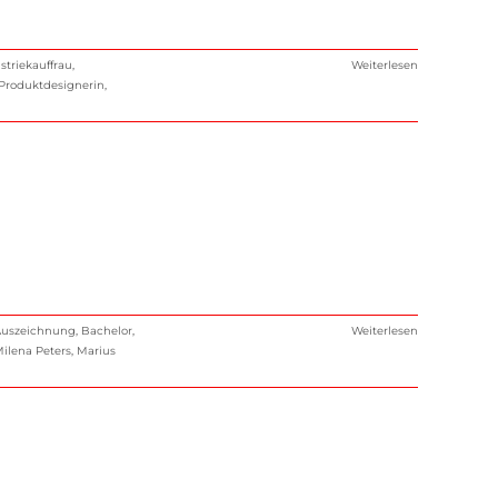
striekauffrau
,
Weiterlesen
Produktdesignerin
,
Auszeichnung
,
Bachelor
,
Weiterlesen
ilena Peters
,
Marius