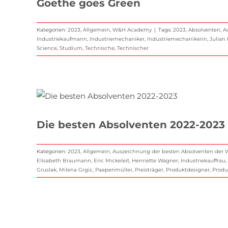
Goethe goes Green
Kategorien:
2023
,
Allgemein
,
W&H Academy
|
Tags:
2023
,
Absolventen
,
A
Industriekaufmann
,
Industriemechaniker
,
Industriemechanikerin
,
Julian 
Science
,
Studium
,
Technische
,
Technischer
Die besten Absolventen 2022-2023
Kategorien:
2023
,
Allgemein
,
Auszeichnung der besten Absolventen de
Elisabeth Braumann
,
Eric Mickeleit
,
Henriette Wagner
,
Industriekauffrau
,
Gruslak
,
Milena Grgic
,
Paepenmüller
,
Preisträger
,
Produktdesigner
,
Produ