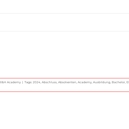
r W&H Academy
|
Tags:
2024
,
Abschluss
,
Absolventen
,
Academy
,
Ausbildung
,
Bachelor
,
E