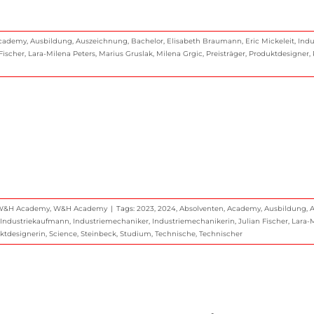
cademy
,
Ausbildung
,
Auszeichnung
,
Bachelor
,
Elisabeth Braumann
,
Eric Mickeleit
,
Indu
Fischer
,
Lara-Milena Peters
,
Marius Gruslak
,
Milena Grgic
,
Preisträger
,
Produktdesigner
,
r W&H Academy
,
W&H Academy
|
Tags:
2023
,
2024
,
Absolventen
,
Academy
,
Ausbildung
,
Industriekaufmann
,
Industriemechaniker
,
Industriemechanikerin
,
Julian Fischer
,
Lara-M
ktdesignerin
,
Science
,
Steinbeck
,
Studium
,
Technische
,
Technischer