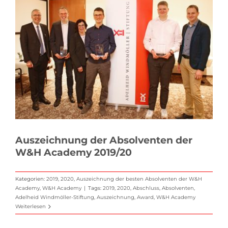
Auszeichnung der Absolventen der
W&H Academy 2019/20
Kategorien:
2019
,
2020
,
Auszeichnung der besten Absolventen der W&H
Academy
,
W&H Academy
|
Tags:
2019
,
2020
,
Abschluss
,
Absolventen
,
Adelheid Windmöller-Stiftung
,
Auszeichnung
,
Award
,
W&H Academy
Weiterlesen