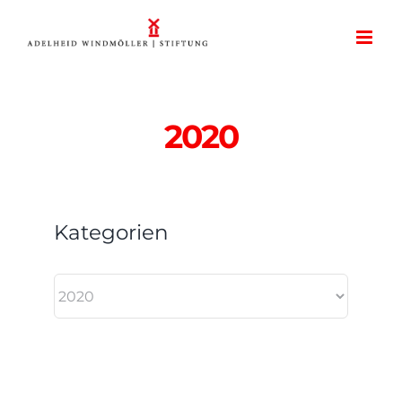
Zum
Inhalt
springen
2020
Kategorien
Kategorien